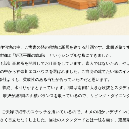
住宅地の中、ご実家の隣の敷地に新居を建てる計画です。北側道路で
建物は「矩形平面の総2階」というシンプルな形にできました。
も設計事務所を開設してお仕事をしています。素人ではないため、や
の中から神奈川エコハウスを選ばれました。ご自身の建てたい家のイ
会社よりも、柔軟性のある当社が合っていたのだと思います。
関、収納、水回りがまとまっています。2階は南側に大きな吹抜とスタデ
。吹抜が総2階の面積バランスを取っているので、リビング・ダイニン
、ご夫婦で細部のスケッチを描いているので、キメの細かいデザイン
さく目立たなくしました。当社のスタンダードとは一線を画す、建築