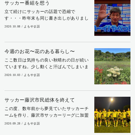
サッカー番組を想う
立て続けにサッカーの話題で恐縮で
す・・・昨年末も同じ書き出しがありまし
たね（笑） 先週の日曜日の夜、いつも見て
2020.10.08 / よもやま話
いるテレビ番組が放送されませんでした。
その番組は、テレビ朝日で2002年から放送
されている...
今週のお花〜花のある暮らし〜
ここ数日は気持ちの良い秋晴れの日が続い
ていますね。少し動くと汗ばんでしまいま
すが、吹く風のさわやかさに思わず「気持
2020.10.03 / よもやま話
ちいい～。」とつぶやいています。本当に
いい季節の到来です。 先日、【彼岸花】を
見に市内...
サッカー藤沢市民総体を終えて
この度、数年前から夢見ていたサッカーチ
ームを作り、藤沢市サッカーリーグに加盟
することになりました。チーム名は、
2020.09.28 / よもやま話
【Revoltijo湘南】(スペイン語で「寄せ集め