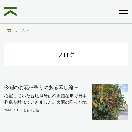
ブログ
ブログ
今週のお花〜香りのある暮し編〜
心配していた台風14号は不思議な形で日本
列島を離れていきました。大雨の降った地
域もあったようですが、この辺りは大きな
2020.10.11 / よもやま話
被害もなかったようでよかったです。先週
末は雨が降り、気温も低くて寒かったです
ね。風邪...