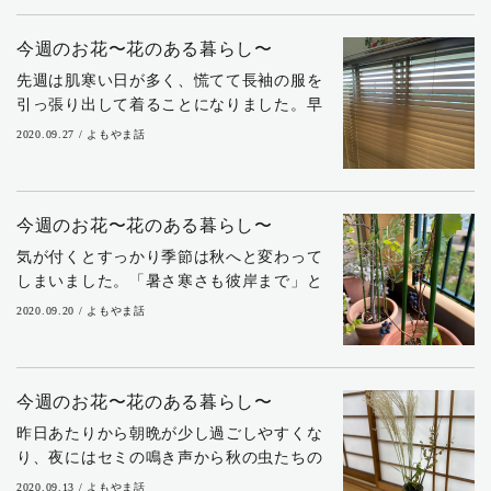
集団」という意味) です。 発端は、
私...
今週のお花〜花のある暮らし〜
先週は肌寒い日が多く、慌てて長袖の服を
引っ張り出して着ることになりました。早
めの衣替えにユ〇クロへ買い物に出かけた
2020.09.27 / よもやま話
ら、同じような思いの方がたくさんいらっ
しゃいました。（笑） 空を見上げれば、夏
の空とは...
今週のお花〜花のある暮らし〜
気が付くとすっかり季節は秋へと変わって
しまいました。「暑さ寒さも彼岸まで」と
はよく言ったものですね。 夜はエアコン無
2020.09.20 / よもやま話
しでも眠れるようになりました。 涼しくな
ってくると私の嗅覚は冴えて、色々な香り
を感じ...
今週のお花〜花のある暮らし〜
昨日あたりから朝晩が少し過ごしやすくな
り、夜にはセミの鳴き声から秋の虫たちの
鳴き声に代わって"秋の気配"を感じるよう
2020.09.13 / よもやま話