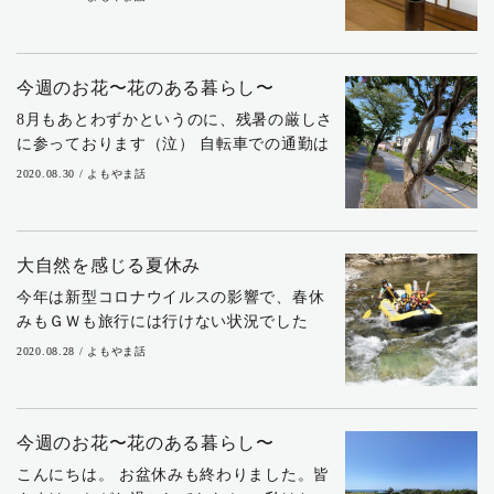
になりました。 お彼岸あたりには気温も
30℃以下になるそうですから、待ちに待っ
た"秋...
今週のお花〜花のある暮らし〜
8月もあとわずかというのに、残暑の厳しさ
に参っております（泣） 自転車での通勤は
川沿いを走ってくるので、木陰に入ると風
2020.08.30 / よもやま話
が涼しくとても気持ちがいいです。最近は
お散歩する人も増えてきました。 吹いてく
る風...
大自然を感じる夏休み
今年は新型コロナウイルスの影響で、春休
みもＧＷも旅行には行けない状況でした
ね。昨年末以来、家族旅行に行けていない
2020.08.28 / よもやま話
娘たちも「夏休みはどかに連れて行って」
と訴えていたので、北海道に里帰りする予
定を立て、航...
今週のお花〜花のある暮らし〜
こんにちは。 お盆休みも終わりました。皆