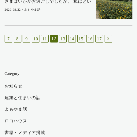
さまはいかがお過ごしでしたか。 私はとい
うと、義父のお墓参りに行ったくらいで、
2020.08.22 / よもやま話
その他は遠出をすることもなく家でのんび
りと本を読んだり、計画していた壁面収納
をDI...
12
7
8
9
10
11
13
14
15
16
17
Category
お知らせ
建築と住まいの話
よもやま話
ロコハウス
書籍・メディア掲載