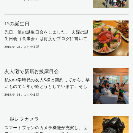
人もいるでしょう。私のＧＷ比率は4：6。
仕事が6日、休みが4日でした。 その休み
を...
15の誕生日
先日、娘の誕生日会をしました。 夫婦の誕
生日会（食事会）は何度かブログに書いて
いますが、娘の誕生日会は初登場ですね、
2019.04.28 / よもやま話
多分・・・ 子供たちの場合は、本人の希望
する晩ご飯と誕生日ケーキを用意します。
外食の...
友人宅で新居お披露目会
私の中学時代の友人S様と契約してから、早
いもので１年が経とうとしています。そし
てこの度、中学時代のサッカー部の友人を
2019.04.14 / よもやま話
集めて、そのS邸で新居お披露目会をするこ
とになりました。 新居お披露目会の前に、
この...
一眼レフカメラ
スマートフォンのカメラ機能が充実し、世