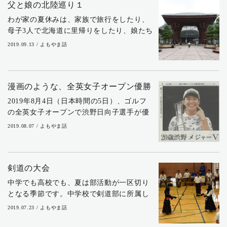
父と娘の北陸巡り１
わが家の夏休みは、家族で旅行をしたり、
母子3人で北海道に里帰りをしたり、娘たち
は毎年必ずどこかに出掛けてきました。し
2019.09.13 / よもやま話
かし今年は、来春に高校受験を控える長女
の夏休みが、塾の夏期講習で埋まっていま
す。それ...
漫画のような、全英女子オープン優勝
2019年8月4日（日本時間の5日）、ゴルフ
の全英女子オープンで渋野日向子選手が優
勝しました。 連日のようにニュース番組や
2019.08.07 / よもやま話
ワイドショーで報道されていますが、大会
前はほとんど注目されていなかった渋野選
手...
剣道の大会
中学でも高校でも、夏は部活動が一区切り
となる季節です。中学校で剣道部に所属し
ている長女も、引退を掛けて最後の市大会
2019.07.23 / よもやま話
に臨みました。市大会で上位に勝ち残れ