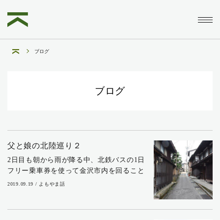
ブログ
ブログ
父と娘の北陸巡り２
2日目も朝から雨が降る中、北鉄バスの1日
フリー乗車券を使って金沢市内を回ること
にしました。29年前に友人と来た時は、金
2019.09.19 / よもやま話
沢市内に重要伝統的建造物群保存地区（以
下、重伝建地区）はまだ無く、兼六園や長
町武家...