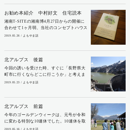
ば、湘南ブロック大会（藤沢市・鎌倉市・
茅ヶ崎市・寒...
お勧め本紹介 中村好文 住宅読本
湘南T-SITEの湘南博4月27日からの開催に
合わせて1ヶ月弱、当社のコンセプトハウス
にて、社員のお勧めの本を持ち寄って公開
2019.05.26 / よもやま話
するBOOKライブラリーを開催していまし
た。好評につき湘南博が6月9日まで、...
北アルプス 後篇
今回の誘いを受けた時、すぐに「長野県大
町市に行くならどこに行こうか」と考えま
した。松本、安曇野、上高地など、周辺に
2019.05.23 / よもやま話
有名な観光地がいくつもある中で、私が真
っ先に思い浮かべたのが重伝建地区の「青
鬼（あおに...
北アルプス 前篇
今年のゴールデンウィークは、元号が令和
に変わる特別な10連休でした。10連休を取
れた人もいれば、ほとんど仕事をしていた
2019.05.16 / よもやま話