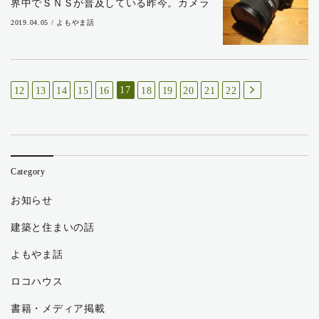
界中でＳＮＳが普及している昨今。カメラ
専用機を使っている人、ましてや一眼レフ
2019.04.05 / よもやま話
カメラを愛用している人は絶滅危惧種かも
しれません。 否、学芸会や運動会など、幼
稚園や小...
17
12
13
14
15
16
18
19
20
21
22
Category
お知らせ
建築と住まいの話
よもやま話
ロコハウス
書籍・メディア掲載