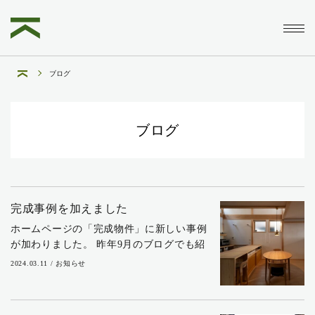
ブログ
ブログ
完成事例を加えました
ホームページの「完成物件」に新しい事例
が加わりました。 昨年9月のブログでも紹
介しましたが、家の目の前にバス停がある
2024.03.11 / お知らせ
お住まいです。 敷地があるのは、鎌倉市の
中心部で観光客も多いエリア。短冊状に区
画され...