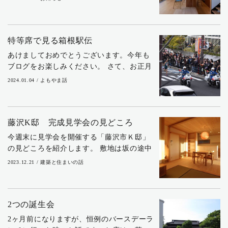
掲載された住宅で、最大の特徴は、1階と2
階の間に中間階を設けたスキップフロア
の...
特等席で見る箱根駅伝
あけましておめでとうございます。今年も
ブログをお楽しみください。 さて、お正月
の風物詩、東京箱根間往復大学駅伝競走
2024.01.04 / よもやま話
（以下、箱根駅伝）は今年100回記念大会を
迎えました。コロナ禍の箱根駅伝は沿道で
の声出...
藤沢K邸 完成見学会の見どころ
今週末に見学会を開催する「藤沢市Ｋ邸」
の見どころを紹介します。 敷地は坂の途中
にあって道路より一段高く、方位が斜めに
2023.12.21 / 建築と住まいの話
振れています。さらに南西側隣地が5ｍも低
くて古い擁壁に支えられています。敷地形
状こそ...
2つの誕生会
2ヶ月前になりますが、恒例のバースデーラ