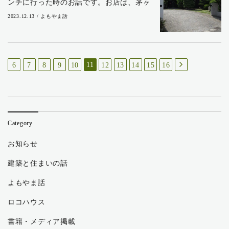
ンチに行った時のお話です。お店は、茅ヶ
崎市柳島にある「ル・ニコ・ア・オーミナ
2023.12.13 / よもやま話
ミ」。妻が友人と何度かランチに行ったこ
とがあるというフレンチの店で、私も2回目
です。...
11
6
7
8
9
10
12
13
14
15
16
Category
お知らせ
建築と住まいの話
よもやま話
ロコハウス
書籍・メディア掲載