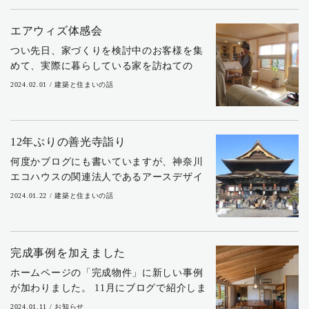
壁を板張りにした書斎が増築されたのを見
ていたご...
エアウィズ体感会
つい先日、家づくりを検討中のお客様を集
めて、実際に暮らしている家を訪ねての
「エアウィズ体感会」を行いました。 完成
2024.02.01 / 建築と住まいの話
見学会でも建物はしっかり見ていただけま
すが、残念ながら外構が完成していないこ
とが多いた...
12年ぶりの善光寺詣り
何度かブログにも書いていますが、神奈川
エコハウスの関連法人であるアースデザイ
ンオフィスという一級建築士事務所があり
2024.01.22 / 建築と住まいの話
ます。主に当社の施工エリア外で、設計だ
けの仕事を依頼された場合に活動していま
す。この1...
完成事例を加えました
ホームページの「完成物件」に新しい事例
が加わりました。 11月にブログで紹介しま
したが、『SO 上質な日本の住まい2 』に
2024.01.11 / お知らせ