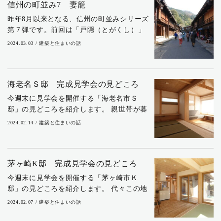
信州の町並み7 妻籠
昨年8月以来となる、信州の町並みシリーズ
第７弾です。前回は「戸隠（とがくし）」
を紹介しましたが、今回紹介するのは、中
2024.03.03 / 建築と住まいの話
山道42番目の宿場町である「妻籠（つま
ご）」です。ここは「南木曽町妻籠宿」と
して、重...
海老名Ｓ邸 完成見学会の見どころ
今週末に見学会を開催する「海老名市Ｓ
邸」の見どころを紹介します。 親世帯が暮
らす実家の敷地内に子世帯が家を新築する
2024.02.14 / 建築と住まいの話
計画ですが、市街化調整区域のため、事前
相談に始まって建築許可が出るまでに長い
時間を要し...
茅ヶ崎K邸 完成見学会の見どころ
今週末に見学会を開催する「茅ヶ崎市Ｋ
邸」の見どころを紹介します。 代々この地
で暮らすご夫婦は、2間続きの和室がある、
2024.02.07 / 建築と住まいの話
少々古い家に住んでいました。近所で、外