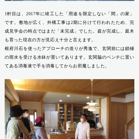
1軒目は、2017年に竣工した「用途を限定しない「間」の家」
です。敷地が広く、外構工事は2期に分けて行われたため、完
成見学会の時点ではまだ「未完成」でした。庭が完成し、庭木
も育った現在の方が見応え十分と言えます。
根府川石を使ったアプローチの造りが秀逸で、玄関前には鎖樋
の雨水を受ける水鉢が置いてあります。玄関脇のベンチに置い
てある消毒液で手を消毒してからお邪魔しました。