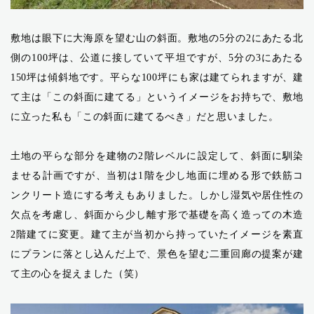
敷地は眼下に大海原を望む山の斜面。敷地の5分の2にあたる北
側の100坪は、公道に接していて平坦ですが、5分の3にあたる
150坪は傾斜地です。平らな100坪にも家は建てられますが、建
て主は「この斜面に建てる」というイメージをお持ちで、敷地
に立った私も「この斜面に建てるべき」だと思いました。
土地の平らな部分を建物の2階レベルに設定して、斜面に馴染
ませる計画ですが、当初は1階を少し地面に埋める形で鉄筋コ
ンクリート造にする考えもありました。しかし湿気や居住性の
欠点を考慮し、斜面から少し離す形で基礎を高く造っての木造
2階建てに変更。建て主が当初から持っていたイメージを素直
にプランに落とし込んだ上で、景色を望む二重回廊の提案が建
て主の心を捉えました（笑）