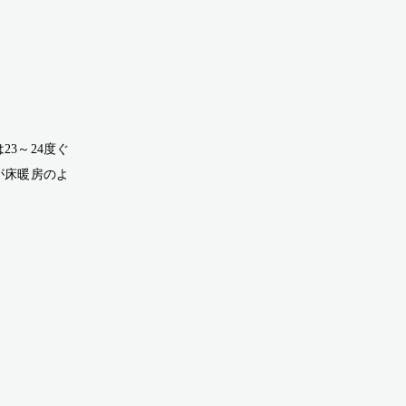
3～24度ぐ
が床暖房のよ