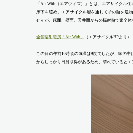
「Air With（エアウィズ）」とは、エアサイク
床下を暖め、エアサイクル層を通してその熱を建物
せんが、床面、壁面、天井面からの輻射熱で家全体
全館輻射暖房「Air With」
（エアサイクルHPより）
この日の午前10時頃の気温は9度でしたが、家の
からしっかり日射取得があるため、晴れているとエ