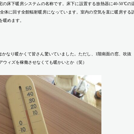
ル住宅の床下暖房システムの名称です。床下に設置する放熱器に40-50℃の
全体に回す全館輻射暖房になっています。室内の空気を直に暖房する
を暖めます。
中はかなり暖かくて皆さん驚いていました。ただし、1階南面の窓、吹抜
アウィズを稼働させなくても暖かいとか（笑）