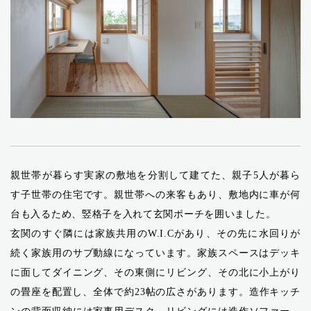
親世帯が暮らす実家の敷地を分割して建てた、親子5人が暮ら
す子世帯の住宅です。親世帯への来客もあり、敷地内に車が何
台も入るため、竪格子を入れて玄関ポーチを囲いました。
玄関のすぐ隣には家族共用のW.I.Cがあり、その先に水回りが
続く家族用のサブ動線になっています。家族スペースはデッキ
に面してダイニング、その東側にリビング、その北に小上がり
の畳座を配置し、全体で約23帖の広さがあります。造作キッチ