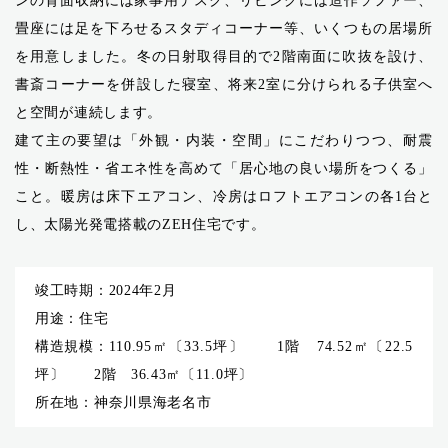
ンの背面収納には家事用デスク、リビングには造作ソファー、
畳座には足を下ろせるスタディコーナー等、いくつもの居場所
を用意しました。冬の日射取得目的で2階南面に吹抜を設け、
書斎コーナーを併設した寝室、将来2室に分けられる子供室へ
と空間が連続します。
建て主の要望は「外観・内装・空間」にこだわりつつ、耐震
性・断熱性・省エネ性を高めて「居心地の良い場所をつくる」
こと。暖房は床下エアコン、冷房はロフトエアコンの各1台と
し、太陽光発電搭載のZEH住宅です。
竣工時期
2024年2月
用途
住宅
構造規模
110.95㎡〔33.5坪〕 1階 74.52㎡〔22.5
坪〕 2階 36.43㎡〔11.0坪〕
所在地
神奈川県海老名市