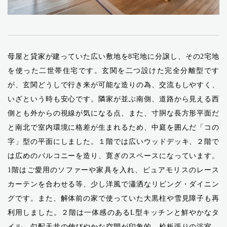
母屋と貸家が建っていた広い敷地を8宅地に分譲し、その2宅地
を使った二世帯住宅です。玄関を二つ設けた完全分離型です
が、玄関どうしで行き来が可能な造りの為、交流もしやすく、
いざという時も安心です。隣家が並ぶ南側、道路から見える西
側とも外からの視線が気になる点、また、寸胴な長方形平面だ
と南北で室内環境に格差が生まれるため、中庭を囲んだ「コの
字」型の平面にしました。１階では広いウッドデッキ、２階で
は広めのバルコニーを造り、寛ぎのスペースになっています。
1階はご愛用のソファーや家具を入れ、ピュアモリスのレース
カーテンを合わせる等、少し洋風で瀟洒なリビング・ダイニン
グです。また、解体前の家で使っていた大黒柱や雪見障子も再
利用しました。２階は一体感のあるL型キッチンと鮮やかなタ
イル、勾配天井の伸びやかな空間が印象的。桧板張りの浴室、