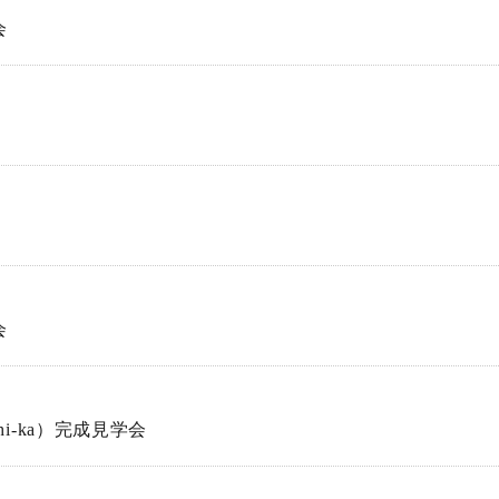
会
会
chi-ka）完成見学会