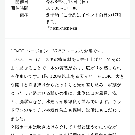
開催日
令和8年3月15日（日）
開催時間
10：00～17：00
備考
要予約（ご予約はイベント前日の17時
まで）
「nichi-nichi-ka」
LO-CO バージョン 36坪フレームのお宅です。
LO-CO ver.は、スギの構造材を天井仕上げとしてその
まま見せることで、木の質感があり、広がりを感じられ
る住まいです。1階は20帖以上ある広々としたLDK、大き
な開口と吹き抜けからたっぷりと光が差し込み、家族が
ゆったりと過ごせる憩いの場に。北側にはお風呂、洗
面、洗濯室など、水廻りが動線良く並んでいます。ウッ
ドワンのキッチンや造作洗面も採用、設備にもこだわり
ました。
２階ホールは吹き抜けを介して１階と緩やかにつなが