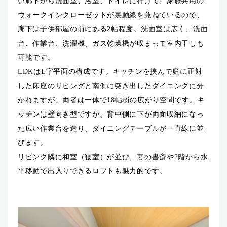
い廊下から洗面室、浴室、トイレに行けて、家族共用の
ウォークインクローゼットが裏動線を兼ねているので、
廊下は子供部屋の前にある2帖程度。洗面室は広く、洗面
台、作業台、洗濯機、ガス乾燥機が収まって室内干しも
可能です。
LDKはL字平面の構成です。キッチンを挟んで庭に正対
した床座のリビングと南側に突き出したダイニングに分
かれますが、両者は一体で18帖弱の広がり空間です。キ
ッチンは壁向き型ですが、背中側に下が両面収納になっ
た広い作業台を造り、ダイニングテーブルが一直線に並
びます。
リビング隣に和室（寝室）が並び、妻の書斎や2階から水
平移動で出入りできるロフトも魅力的です。