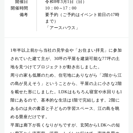
開催日
令和8年3月1日（日）
開催時間
10：00～17：00
備考
要予約（ご予約はイベント前日の17時
まで）
「アースハウス」
1年半以上前から当社の見学会や「お住まい拝見」に参加
されていた建て主が、30坪の平屋を建築可能な77坪の土
地を見つけてプロジェクトが動き出しました。
周りの家も低層のため、住宅地にありながら「2階から江
の島が見えそう」ということから、平屋の上に小さな2階
を載せた形にしました。LDKはもちろん寝室や水回りも1
階にあるので、基本的な生活は1階で完結します。2階に
あるのは夫の書斎と子どもの学習スペース、江の島を眺
める畳座だけです。
平屋は廊下が長くなりがちですが、玄関からLDKへの短