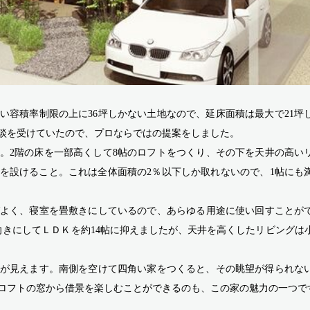
しい容積率制限の上に36坪しかない土地なので、延床面積は最大で21坪
談を受けていたので、プロならではの提案をしました。
。2階の床を一部高くして8帖のロフトをつくり、その下を天井の高い
を設けること。これは全体面積の2％以下しか取れないので、1帖にも
ばよく、寝室を畳敷きにしているので、あらゆる用途に使い回すことが
向きにしてＬＤＫを約14帖に抑えましたが、天井を高くしたリビングは
が見えます。南側を空けて四角い家をつくると、その眺望が得られな
ロフトの窓から借景を楽しむことができるのも、この家の魅力の一つで