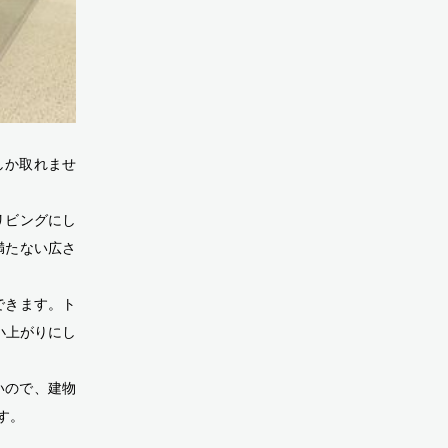
しか取れませ
リビングにし
満たない広さ
できます。ト
小上がりにし
いので、建物
す。