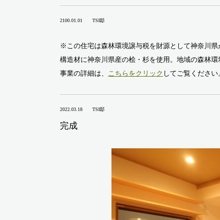
2100.01.01
TSI邸
※この住宅は森林環境譲与税を財源として神奈川県
構造材に神奈川県産の桧・杉を使用。地域の森林環
事業の詳細は、
こちらをクリック
してご覧ください
2022.03.18
TSI邸
完成